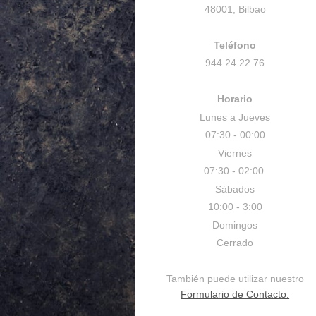
48001, Bilbao
Teléfono
944 24 22 76
Horario
Lunes a Jueves
07:30 - 00:00
Viernes
07:30 - 02:00
Sábados
10:00 - 3:00
Domingos
Cerrado
También puede utilizar nuestro
Formulario de Contacto.