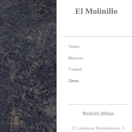
El Molinillo
Molinillo B
Tintos
Blancos
Txakoli
Otros
Molinillo Bilbao
C/ Ledesma Musikariaren, 5